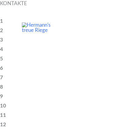
KONTAKTE
Zum
Inhalt
AKTUELLES
1
springen
2
RECHTLICHES
3
4
5
6
7
8
9
10
11
12