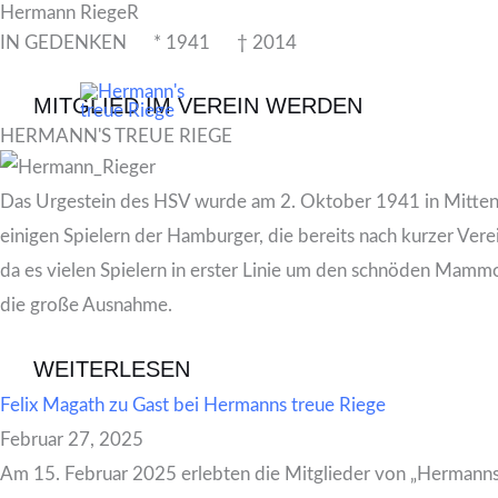
Hermann RiegeR
Zum
IN GEDENKEN * 1941
†
2014
Inhalt
AKTUELLES
springen
MITGLIED IM VEREIN WERDEN
RECHTLICHES
HERMANN'S TREUE RIEGE
Das Urgestein des HSV wurde am 2. Oktober 1941 in Mittenw
einigen Spielern der Hamburger, die bereits nach kurzer Ver
da es vielen Spielern in erster Linie um den schnöden Mammon 
die große Ausnahme.
WEITERLESEN
Felix Magath zu Gast bei Hermanns treue Riege
Februar 27, 2025
Am 15. Februar 2025 erlebten die Mitglieder von „Hermanns